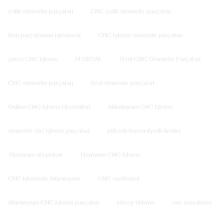
çeli̇k otomoti̇v parçalari
CNC çelik otomotiv parçaları
fren parçalarının işlenmesi
CNC işleme otomotiv parçaları
çince CNC işleme
ELOKSAL
Özel CNC Otomotiv Parçaları
CNC otomotiv parçaları
özel otomoti̇v parçalari
Online CNC İşleme Hizmetleri
Alüminyum CNC İşleme
otomoti̇v cnc i̇şleme parçalari
yüksek hassasiyetli üretim
Titanyum alaşımları
Titanyum CNC İşleme
CNC İşlemede Alüminyum
CNC endüstrisi
Alüminyum CNC işleme parçaları
yüzey bitirme
cnc tornalama