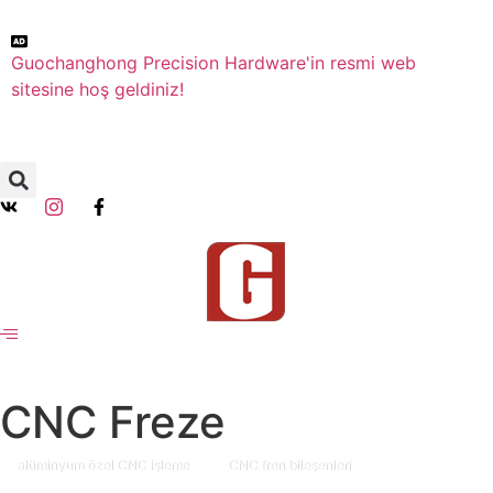
Guochanghong Precision Hardware'in resmi web
sitesine hoş geldiniz!
CNC Freze
alüminyum özel CNC işleme
CNC fren bileşenleri