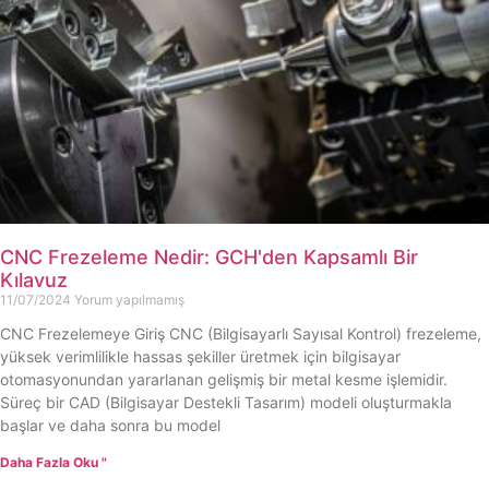
CNC Frezeleme Nedir: GCH'den Kapsamlı Bir
Kılavuz
11/07/2024
Yorum yapılmamış
CNC Frezelemeye Giriş CNC (Bilgisayarlı Sayısal Kontrol) frezeleme,
yüksek verimlilikle hassas şekiller üretmek için bilgisayar
otomasyonundan yararlanan gelişmiş bir metal kesme işlemidir.
Süreç bir CAD (Bilgisayar Destekli Tasarım) modeli oluşturmakla
başlar ve daha sonra bu model
Daha Fazla Oku "