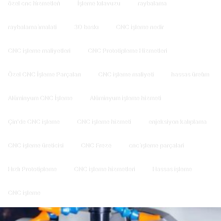
özel cnc hi̇zmetleri̇
İşleme kılavuzu
raybalama
raybalama i̇malati
3D baskı
CNC işleme nedir
CNC işleme maliyetleri
CNC Prototipleme Hizmetleri
Özel CNC İşleme Parçaları
CNC işleme maliyeti
hassas üreti̇m
Alüminyum CNC İşleme
Alüminyum işleme hizmeti
Çin'de CNC işleme
CNC işleme hizmeti
enjeksiyon kalıplama
CNC işleme üreticisi
CNC Freze
cnc i̇şleme parçalari
Hızlı Prototipleme
CNC işleme hizmetleri
Hassas işleme
CNC işleme