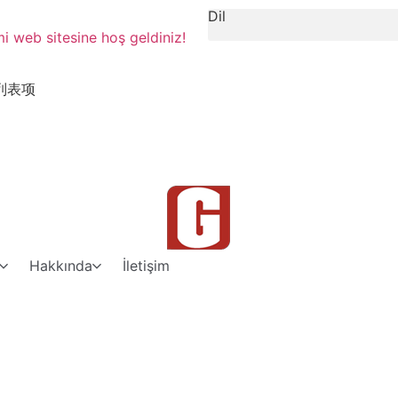
Dil
 web sitesine hoş geldiniz!
列表项
Hakkında
İletişim