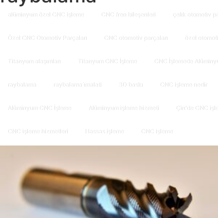
alüminyum özel CNC işleme
CNC fren bileşenleri
çeli̇k otomoti̇v p
Özel CNC Otomotiv Parçaları
CNC otomotiv parçaları
özel otomoti
Titanyum alaşımları
Titanyum CNC İşleme
CNC İşlemede Alüminy
raybalama
raybalama i̇malati
3D baskı
CNC işleme nedir
Alüminyum CNC İşleme
Alüminyum işleme hizmeti
Çin'de CNC işl
CNC işleme hizmetleri
Hassas işleme
CNC işleme