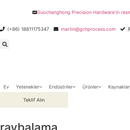
Guochanghong Precision Hardware'in resmi
(+86) 18811175347
martin@gchprocess.com
Ev
Yetenekler
Endüstriler
Ürünler
Kaynaklar
Teklif Alın
raybalama