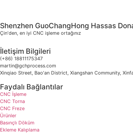
Shenzhen GuoChangHong Hassas Donan
Çin'den, en iyi CNC işleme ortağınız
İletişim Bilgileri
(+86) 18811175347
martin@gchprocess.com
Xinqiao Street, Bao'an District, Xiangshan Community, Xi
Faydalı Bağlantılar
CNC İşleme
CNC Torna
CNC Freze
Ürünler
Basınçlı Döküm
Ekleme Kalıplama