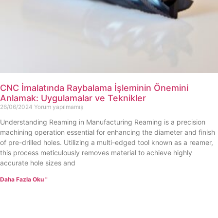
CNC İmalatında Raybalama İşleminin Önemini
Anlamak: Uygulamalar ve Teknikler
26/06/2024
Yorum yapılmamış
Understanding Reaming in Manufacturing Reaming is a precision
machining operation essential for enhancing the diameter and finish
of pre-drilled holes. Utilizing a multi-edged tool known as a reamer,
this process meticulously removes material to achieve highly
accurate hole sizes and
Daha Fazla Oku "