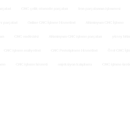
arçalari
CNC çelik otomotiv parçaları
fren parçalarının işlenmesi
̇v parçalari
Online CNC İşleme Hizmetleri
Alüminyum CNC İşleme
um
CNC endüstrisi
Alüminyum CNC işleme parçaları
yüzey biti
CNC işleme maliyetleri
CNC Prototipleme Hizmetleri
Özel CNC İşle
eme
CNC işleme hizmeti
enjeksiyon kalıplama
CNC işleme üretic