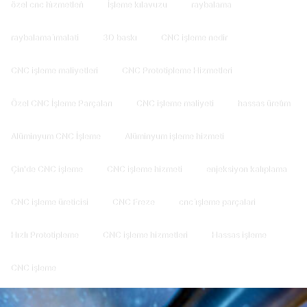
özel cnc hi̇zmetleri̇
İşleme kılavuzu
raybalama
raybalama i̇malati
3D baskı
CNC işleme nedir
CNC işleme maliyetleri
CNC Prototipleme Hizmetleri
Özel CNC İşleme Parçaları
CNC işleme maliyeti
hassas üreti̇m
Alüminyum CNC İşleme
Alüminyum işleme hizmeti
Çin'de CNC işleme
CNC işleme hizmeti
enjeksiyon kalıplama
CNC işleme üreticisi
CNC Freze
cnc i̇şleme parçalari
Hızlı Prototipleme
CNC işleme hizmetleri
Hassas işleme
CNC işleme