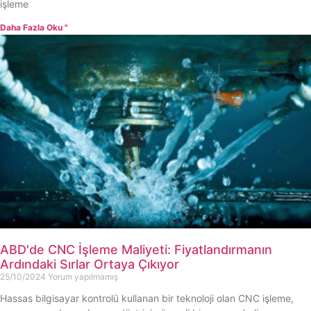
işleme
Daha Fazla Oku "
ABD'de CNC İşleme Maliyeti: Fiyatlandırmanın
Ardındaki Sırlar Ortaya Çıkıyor
25/10/2024
Yorum yapılmamış
Hassas bilgisayar kontrolü kullanan bir teknoloji olan CNC işleme,