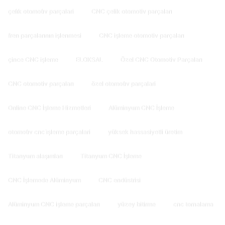
çeli̇k otomoti̇v parçalari
CNC çelik otomotiv parçaları
fren parçalarının işlenmesi
CNC işleme otomotiv parçaları
çince CNC işleme
ELOKSAL
Özel CNC Otomotiv Parçaları
CNC otomotiv parçaları
özel otomoti̇v parçalari
Online CNC İşleme Hizmetleri
Alüminyum CNC İşleme
otomoti̇v cnc i̇şleme parçalari
yüksek hassasiyetli üretim
Titanyum alaşımları
Titanyum CNC İşleme
CNC İşlemede Alüminyum
CNC endüstrisi
Alüminyum CNC işleme parçaları
yüzey bitirme
cnc tornalama