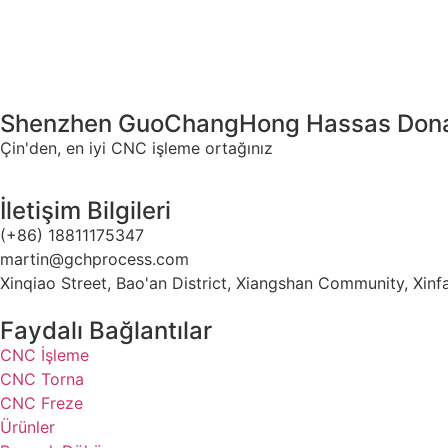
Shenzhen GuoChangHong Hassas Donan
Çin'den, en iyi CNC işleme ortağınız
İletişim Bilgileri
(+86) 18811175347
martin@gchprocess.com
Xinqiao Street, Bao'an District, Xiangshan Community, Xi
Faydalı Bağlantılar
CNC İşleme
CNC Torna
CNC Freze
Ürünler