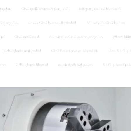
arçalari
CNC çelik otomotiv parçaları
fren parçalarının işlenmesi
̇v parçalari
Online CNC İşleme Hizmetleri
Alüminyum CNC İşleme
um
CNC endüstrisi
Alüminyum CNC işleme parçaları
yüzey biti
CNC işleme maliyetleri
CNC Prototipleme Hizmetleri
Özel CNC İşle
eme
CNC işleme hizmeti
enjeksiyon kalıplama
CNC işleme üretic