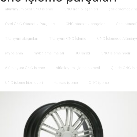
alüminyum özel CNC işleme
CNC fren bileşenleri
çeli̇k otomoti̇v p
Özel CNC Otomotiv Parçaları
CNC otomotiv parçaları
özel otomoti
Titanyum alaşımları
Titanyum CNC İşleme
CNC İşlemede Alüminy
raybalama
raybalama i̇malati
3D baskı
CNC işleme nedir
Alüminyum CNC İşleme
Alüminyum işleme hizmeti
Çin'de CNC işl
CNC işleme hizmetleri
Hassas işleme
CNC işleme