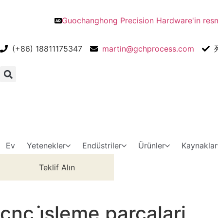
Guochanghong Precision Hardware'in resmi
(+86) 18811175347
martin@gchprocess.com
Ev
Yetenekler
Endüstriler
Ürünler
Kaynaklar
Teklif Alın
cnc i̇şleme parçalari