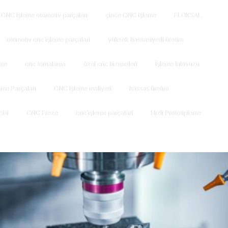
CNC işleme otomotiv parçaları
çince CNC işleme
ELOKSAL
otomoti̇v cnc i̇şleme parçalari
yüksek hassasiyetli üretim
rme
cnc tornalama
özel cnc hi̇zmetleri̇
İşleme kılavuzu
me Parçaları
CNC işleme maliyeti
hassas üreti̇m
isi
CNC Freze
cnc i̇şleme parçalari
Hızlı Prototipleme