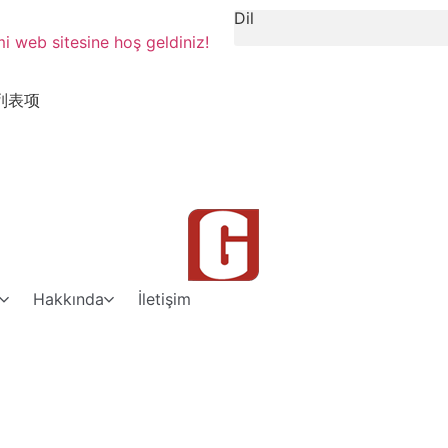
Dil
 web sitesine hoş geldiniz!
列表项
Hakkında
İletişim