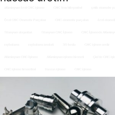
alüminyum özel CNC işleme
CNC fren bileşenleri
çeli̇k otomoti̇v p
Özel CNC Otomotiv Parçaları
CNC otomotiv parçaları
özel otomoti
Titanyum alaşımları
Titanyum CNC İşleme
CNC İşlemede Alüminy
raybalama
raybalama i̇malati
3D baskı
CNC işleme nedir
Alüminyum CNC İşleme
Alüminyum işleme hizmeti
Çin'de CNC işl
CNC işleme hizmetleri
Hassas işleme
CNC işleme