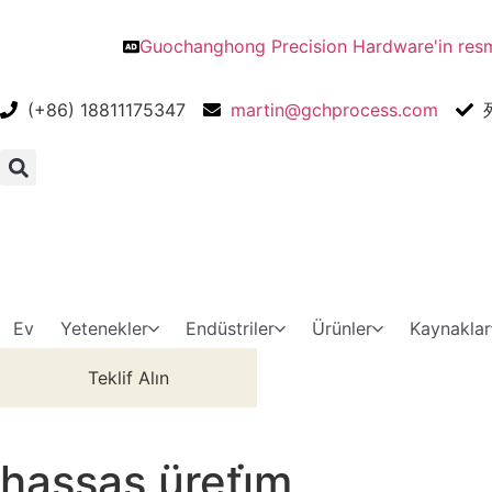
Guochanghong Precision Hardware'in resmi
(+86) 18811175347
martin@gchprocess.com
Ev
Yetenekler
Endüstriler
Ürünler
Kaynaklar
Teklif Alın
hassas üreti̇m