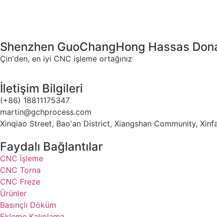
Shenzhen GuoChangHong Hassas Donan
Çin'den, en iyi CNC işleme ortağınız
İletişim Bilgileri
(+86) 18811175347
martin@gchprocess.com
Xinqiao Street, Bao'an District, Xiangshan Community, Xi
Faydalı Bağlantılar
CNC İşleme
CNC Torna
CNC Freze
Ürünler
Basınçlı Döküm
Ekleme Kalıplama