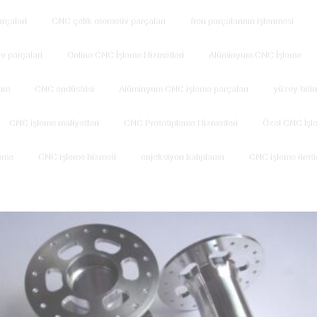
arçalari
CNC çelik otomotiv parçaları
fren parçalarının işlenmesi
̇v parçalari
Online CNC İşleme Hizmetleri
Alüminyum CNC İşleme
um
CNC endüstrisi
Alüminyum CNC işleme parçaları
yüzey biti
CNC işleme maliyetleri
CNC Prototipleme Hizmetleri
Özel CNC İşle
eme
CNC işleme hizmeti
enjeksiyon kalıplama
CNC işleme üretic