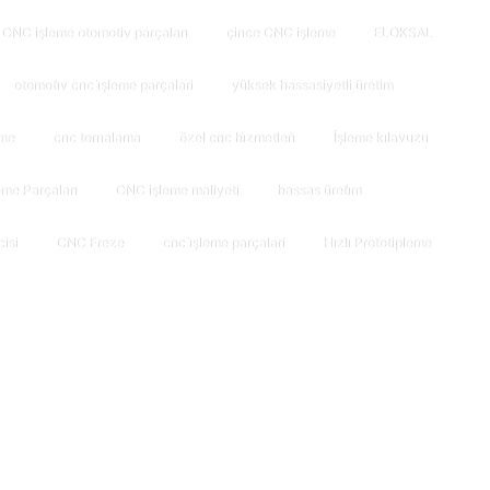
CNC işleme otomotiv parçaları
çince CNC işleme
ELOKSAL
otomoti̇v cnc i̇şleme parçalari
yüksek hassasiyetli üretim
rme
cnc tornalama
özel cnc hi̇zmetleri̇
İşleme kılavuzu
me Parçaları
CNC işleme maliyeti
hassas üreti̇m
isi
CNC Freze
cnc i̇şleme parçalari
Hızlı Prototipleme