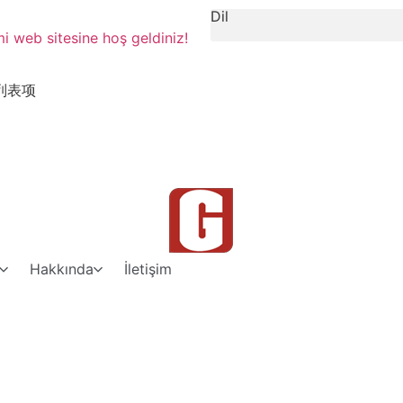
Dil
 web sitesine hoş geldiniz!
列表项
Hakkında
İletişim