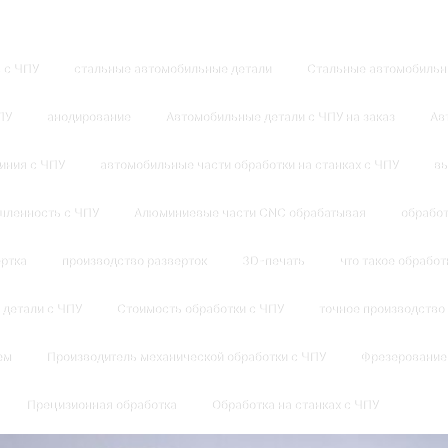
 с ЧПУ
стальные автомобильные детали
Стальные автомобильн
ПУ
анодирование
Автомобильные детали с ЧПУ на заказ
Ав
иния с ЧПУ
автомобильные части обработки на станках с ЧПУ
вы
ленность с ЧПУ
Алюминиевые части CNC обрабатывая
обработ
ртка
производство разверток
3D-печать
что такое обработ
 детали с ЧПУ
Стоимость обработки с ЧПУ
точное производство
ем
Производитель механической обработки с ЧПУ
Фрезерование
Прецизионная обработка
Обработка на станках с ЧПУ