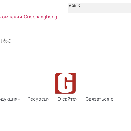
Язык
 компании Guochanghong
列表项
одукция
Ресурсы
О сайте
Связаться с