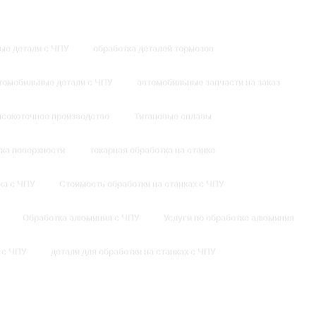
ые детали с ЧПУ
обработка деталей тормозов
томобильные детали с ЧПУ
автомобильные запчасти на заказ
сокоточное производство
Титановые сплавы
ка поверхности
токарная обработка на станке
ка с ЧПУ
Стоимость обработки на станках с ЧПУ
Обработка алюминия с ЧПУ
Услуги по обработке алюминия
 с ЧПУ
детали для обработки на станках с ЧПУ