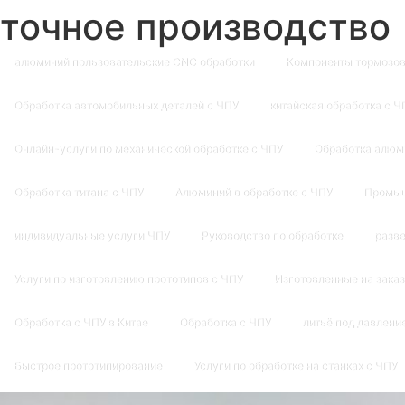
точное производство
алюминий пользовательские CNC обработки
Компоненты тормозов
Обработка автомобильных деталей с ЧПУ
китайская обработка с Ч
Онлайн-услуги по механической обработке с ЧПУ
Обработка алюм
Обработка титана с ЧПУ
Алюминий в обработке с ЧПУ
Промыш
индивидуальные услуги ЧПУ
Руководство по обработке
разве
Услуги по изготовлению прототипов с ЧПУ
Изготовленные на заказ
Обработка с ЧПУ в Китае
Обработка с ЧПУ
литьё под давлени
Быстрое прототипирование
Услуги по обработке на станках с ЧПУ