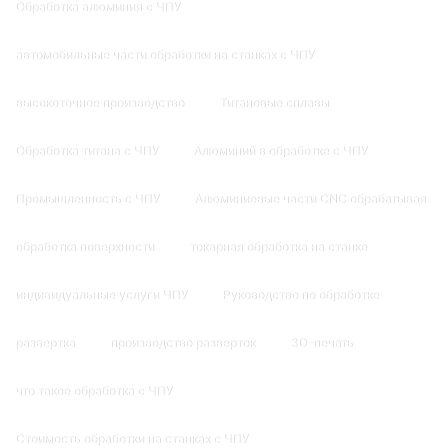
Обработка алюминия с ЧПУ
автомобильные части обработки на станках с ЧПУ
высокоточное производство
Титановые сплавы
Обработка титана с ЧПУ
Алюминий в обработке с ЧПУ
Промышленность с ЧПУ
Алюминиевые части CNC обрабатывая
обработка поверхности
токарная обработка на станке
индивидуальные услуги ЧПУ
Руководство по обработке
развертка
производство разверток
3D-печать
что такое обработка с ЧПУ
Стоимость обработки на станках с ЧПУ