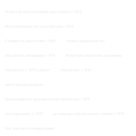
Услуги по изготовлению прототипов с ЧПУ
Изготовленные на заказ детали с ЧПУ
Стоимость обработки с ЧПУ
точное производство
Обработка алюминия с ЧПУ
Услуги по обработке алюминия
Обработка с ЧПУ в Китае
Обработка с ЧПУ
литьё под давлением
Производитель механической обработки с ЧПУ
Фрезерование с ЧПУ
детали для обработки на станках с ЧПУ
Быстрое прототипирование