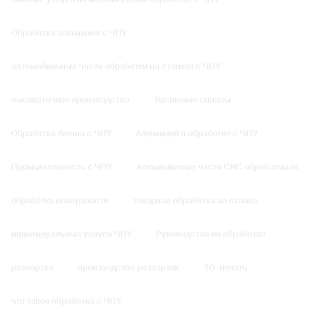
Обработка алюминия с ЧПУ
автомобильные части обработки на станках с ЧПУ
высокоточное производство
Титановые сплавы
Обработка титана с ЧПУ
Алюминий в обработке с ЧПУ
Промышленность с ЧПУ
Алюминиевые части CNC обрабатывая
обработка поверхности
токарная обработка на станке
индивидуальные услуги ЧПУ
Руководство по обработке
развертка
производство разверток
3D-печать
что такое обработка с ЧПУ