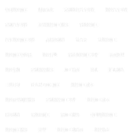
中国数控加工
阳极氧化
定制数控汽车零件
数控汽车零件
定制汽车零件
在线数控加工服务
铝数控加工
汽车数控加工零件
高精密制造
钛合金
钛数控加工
数控加工中的铝
数控行业
铝质数控加工零件
表面处理
数控车削
定制数控服务
加工指南
铰孔
扩孔制造
三维打印
什么是 CNC 加工
数控加工成本
数控原型制作服务
定制数控加工零件
数控加工成本
精密制造
铝数控加工
铝加工服务
中国的数控加工
数控加工服务
注塑
数控加工制造商
数控铣床