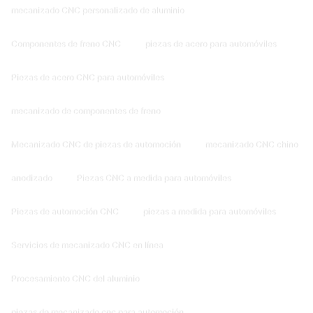
mecanizado CNC personalizado de aluminio
Componentes de freno CNC
piezas de acero para automóviles
Piezas de acero CNC para automóviles
mecanizado de componentes de freno
Mecanizado CNC de piezas de automoción
mecanizado CNC chino
anodizado
Piezas CNC a medida para automóviles
Piezas de automoción CNC
piezas a medida para automóviles
Servicios de mecanizado CNC en línea
Procesamiento CNC del aluminio
piezas de mecanizado cnc para automoción