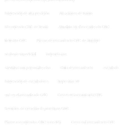
fabricación de alta precisión
Aleaciones de titanio
Mecanizado CNC de titanio
Aluminio en el mecanizado CNC
Industria CNC
Piezas de mecanizado CNC de aluminio
acabado superficial
torneado cnc
servicios cnc personalizados
Guía de mecanizado
escariado
fabricación de escariadores
Impresión 3D
qué es el mecanizado CNC
Costes de mecanizado CNC
Servicios de creación de prototipos CNC
Piezas mecanizadas CNC a medida
Coste del mecanizado CNC