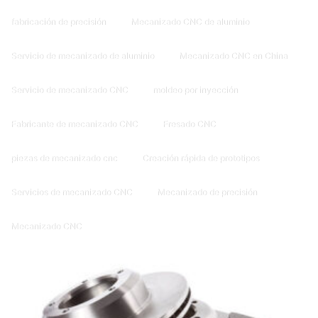
fabricación de precisión
Mecanizado CNC de aluminio
Servicio de mecanizado de aluminio
Mecanizado CNC en China
Servicio de mecanizado CNC
moldeo por inyección
Fabricante de mecanizado CNC
Fresado CNC
piezas de mecanizado cnc
Creación rápida de prototipos
Servicios de mecanizado CNC
Mecanizado de precisión
Mecanizado CNC