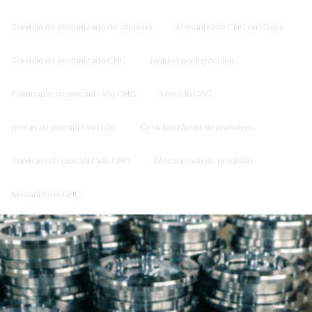
Servicio de mecanizado de aluminio
Mecanizado CNC en China
Servicio de mecanizado CNC
moldeo por inyección
Fabricante de mecanizado CNC
Fresado CNC
piezas de mecanizado cnc
Creación rápida de prototipos
Servicios de mecanizado CNC
Mecanizado de precisión
Mecanizado CNC