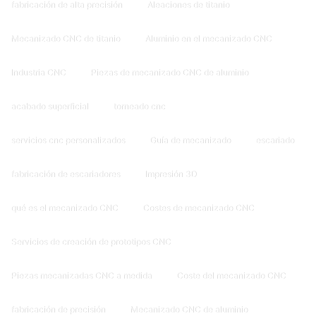
fabricación de alta precisión
Aleaciones de titanio
Mecanizado CNC de titanio
Aluminio en el mecanizado CNC
Industria CNC
Piezas de mecanizado CNC de aluminio
acabado superficial
torneado cnc
servicios cnc personalizados
Guía de mecanizado
escariado
fabricación de escariadores
Impresión 3D
qué es el mecanizado CNC
Costes de mecanizado CNC
Servicios de creación de prototipos CNC
Piezas mecanizadas CNC a medida
Coste del mecanizado CNC
fabricación de precisión
Mecanizado CNC de aluminio