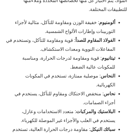
المواد، يتم اختيار كل منها لخصائصها المحددة وملاءمتها
للتطبيقات المختلفة.
ألومنيوم
: خفيفة الوزن ومقاومة للتآكل، مثالية لأجزاء
التوربينات وإطارات الألواح الشمسية.
الفولاذ المقاوم للصدأ
: قوية ومقاومة للتآكل، وتستخدم في
المفاعلات النووية ومعدات الاستكشاف.
تيتانيوم
: قوية ومقاومة لدرجات الحرارة، ومناسبة
للمكونات عالية الضغط.
النحاس
: موصلية ممتازة، تستخدم في المكونات
الكهربائية.
نحاس
: منخفض الاحتكاك ومقاوم للتآكل، يستخدم في
أجزاء الصمامات.
البلاستيك والمركبات
: متعدد الاستخدامات وعازل،
يستخدم في العلب والأجزاء غير الموصلة للكهرباء.
سبائك النيكل
: مقاومة درجات الحرارة العالية، تستخدم