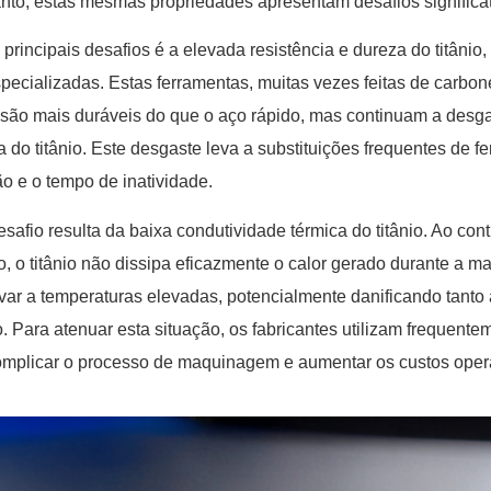
nto, estas mesmas propriedades apresentam desafios signific
principais desafios é a elevada resistência e dureza do titânio,
specializadas. Estas ferramentas, muitas vezes feitas de carbone
 são mais duráveis do que o aço rápido, mas continuam a desg
a do titânio. Este desgaste leva a substituições frequentes de
o e o tempo de inatividade.
esafio resulta da baixa condutividade térmica do titânio. Ao con
o, o titânio não dissipa eficazmente o calor gerado durante a
var a temperaturas elevadas, potencialmente danificando tanto
o. Para atenuar esta situação, os fabricantes utilizam frequente
mplicar o processo de maquinagem e aumentar os custos oper