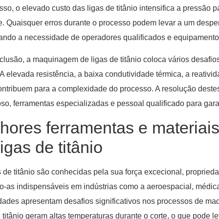
sso, o elevado custo das ligas de titânio intensifica a pressã
te. Quaisquer erros durante o processo podem levar a um desperd
ando a necessidade de operadores qualificados e equipamento 
lusão, a maquinagem de ligas de titânio coloca vários desafio
 A elevada resistência, a baixa condutividade térmica, a reativid
ontribuem para a complexidade do processo. A resolução dest
so, ferramentas especializadas e pessoal qualificado para gara
hores ferramentas e materia
ligas de titânio
s de titânio são conhecidas pela sua força excecional, propried
o-as indispensáveis em indústrias como a aeroespacial, médic
dades apresentam desafios significativos nos processos de maq
e titânio geram altas temperaturas durante o corte, o que pode 