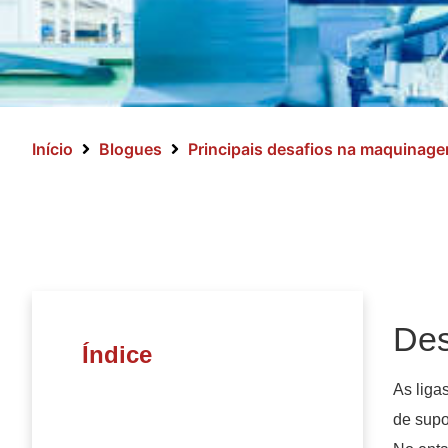
Início
Blogues
Principais desafios na maquinagem
Des
Índice
As liga
de supo