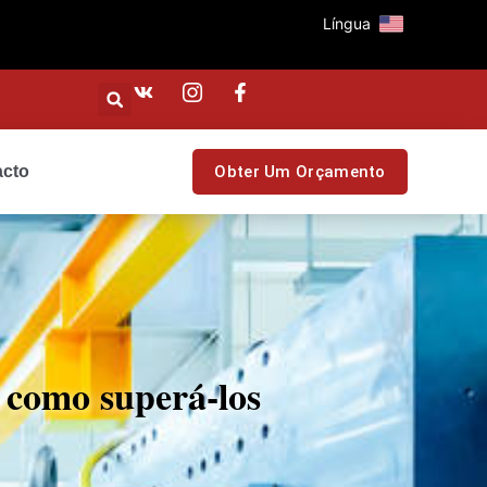
Língua
acto
Obter Um Orçamento
e como superá-los