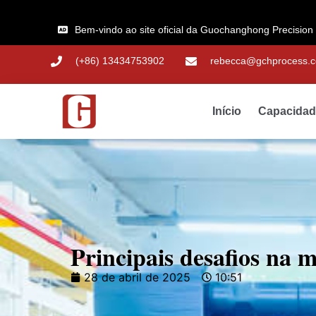
Bem-vindo ao site oficial da Guochanghong Precision
(+86) 13434753902
rebecca@gchprocess.
Início
Capacida
Principais desafios na 
28 de abril de 2025
10:51