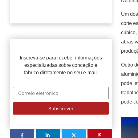
No enta
Um dos 
corte e
cúbico,
abrasiv
produçã
Inscreva-se para receber informações
Outro d
especializadas sobre conceção e
fabrico diretamente no seu e-mail.
alumíni
pode le
trabalh
pode co
Subscrever