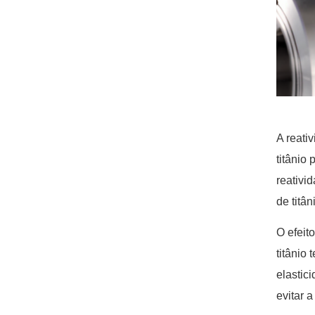
A reati
titânio
reativi
de titâ
O efeit
titânio
elastic
evitar a