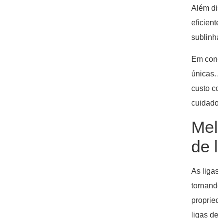
Além di
eficien
sublinh
Em conc
únicas.
custo c
cuidado
Mel
de 
As liga
tornand
proprie
ligas d