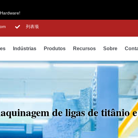
 Hardware!
com
列表项
des
Indústrias
Produtos
Recursos
Sobre
Cont
maquinagem de ligas de titânio 