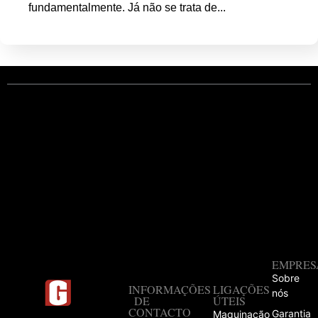
fundamentalmente. Já não se trata de...
EMPRES
Sobre
INFORMAÇÕES
LIGAÇÕES
nós
DE
ÚTEIS
CONTACTO
Garantia
Maquinação