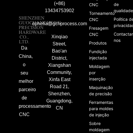
(+86)
de
CNC
qualidade
13434753902
Torneamento
SHENZHEN
Política d
CNC
GUOCHANGHONG
ophelia@gchprocess.com
privacida
PRECISION
Fresagem
HARDWARE
Contactar
CNC
CO.,
Xinqiao
nos
LTD.
Produtos
Street,
Da
Bao'an
Fundição
China,
injectada
District,
o
Xiangshan
Moldagem
Community,
por
seu
inserção
Xinfa East
melhor
Road 21,
Maquinação
parceiro
Shenzhen,
de precisão
de
Guangdong,
Ferramentas
processamento
CN
para moldes
CNC
de injeção
Sobre
moldagem