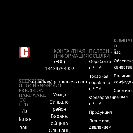
КОМПА
О
КОНТАКТНАЯ
ПОЛЕЗНЫЕ
нас
ИНФОРМАЦИЯ
ССЫЛКИ
Обеспеч
Обработка
(+86)
качества
с ЧПУ
13434753902
Политика
Токарная
SHENZHEN
ophelia@gchprocess.com
конфиде
обработка
GUOCHANGHONG
с ЧПУ
PRECISION
Свяжите
HARDWARE
Улица
с нами
Фрезерование
CO.,
Синьцяо,
с ЧПУ
LTD.
район
Из
Продукция
Баоань,
Китая,
Литье под
община
давлением
ваш
Сяншань,