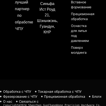
Вставное
лучший
Синьфа
формование
партнер
Ист Роуд
Прецизионная
21,
по
обработка
Шэньчжэнь,
обработке
Оснастка
Гуандун,
ЧПУ
для литья
КНР
под
давлением
Поверх
молдинга
Обработка с ЧПУ
Токарная обработка с ЧПУ
Фрезерование с ЧПУ
Прецизионная обработка
Блоги
О нас
Связаться с
Copyright@2024 Shenzhen GuoChangHong Precision Hardware Co, 