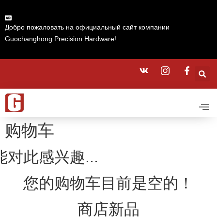
Добро пожаловать на официальный сайт компании
Guochanghong Precision Hardware!
购物车
对此感兴趣...
您的购物车目前是空的！
商店新品