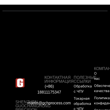
КОМПА
О
КОНТАКТНАЯ
ПОЛЕЗНЫЕ
нас
ИНФОРМАЦИЯ
ССЫЛКИ
Обеспеч
Обработка
(+86)
качества
с ЧПУ
18811175347
Политика
Токарная
SHENZHEN
martin@gchprocess.com
конфиде
обработка
GUOCHANGHONG
с ЧПУ
PRECISION