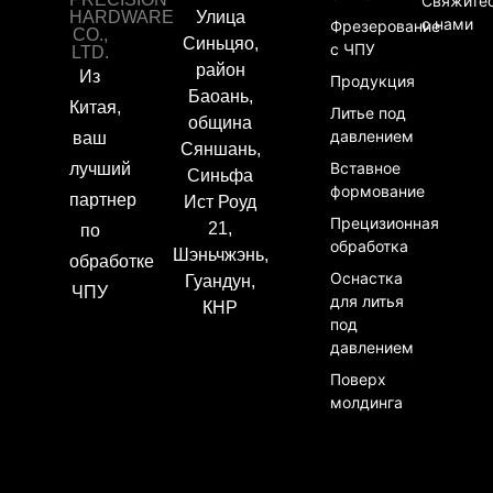
Свяжите
HARDWARE
Улица
с нами
Фрезерование
CO.,
Синьцяо,
с ЧПУ
LTD.
район
Из
Продукция
Баоань,
Китая,
Литье под
община
давлением
ваш
Сяншань,
Вставное
лучший
Синьфа
формование
партнер
Ист Роуд
Прецизионная
21,
по
обработка
Шэньчжэнь,
обработке
Оснастка
Гуандун,
ЧПУ
для литья
КНР
под
давлением
Поверх
молдинга