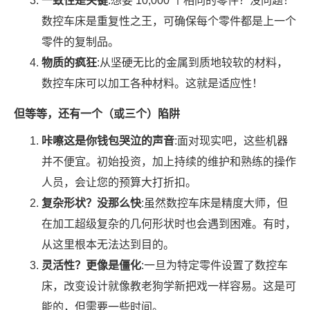
一致性是关键
:想要 10,000 个相同的零件？没问题！
数控车床是重复性之王，可确保每个零件都是上一个
零件的复制品。
物质的疯狂
:从坚硬无比的金属到质地较软的材料，
数控车床可以加工各种材料。这就是适应性！
但等等，还有一个（或三个）陷阱
咔嚓这是你钱包哭泣的声音
:面对现实吧，这些机器
并不便宜。初始投资，加上持续的维护和熟练的操作
人员，会让您的预算大打折扣。
复杂形状？没那么快
:虽然数控车床是精度大师，但
在加工超级复杂的几何形状时也会遇到困难。有时，
从这里根本无法达到目的。
灵活性？更像是僵化
:一旦为特定零件设置了数控车
床，改变设计就像教老狗学新把戏一样容易。这是可
能的，但需要一些时间。