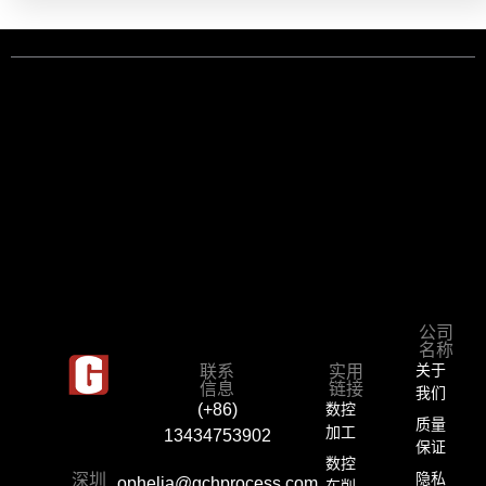
公司
名称
联系
实用
关于
信息
链接
我们
数控
(+86)
质量
加工
13434753902
保证
数控
深圳
隐私
ophelia@gchprocess.com
车削