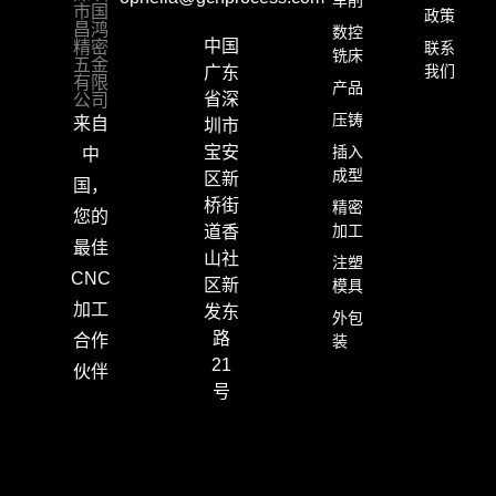
市国
政策
昌鸿
数控
精密
中国
联系
铣床
五金
我们
广东
有限
产品
公司
省深
压铸
来自
圳市
插入
宝安
中
成型
区新
国，
桥街
精密
您的
加工
道香
最佳
山社
注塑
CNC
区新
模具
加工
发东
外包
路
合作
装
21
伙伴
号