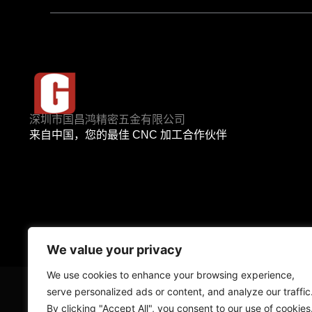
深圳市国昌鸿精密五金有限公司
来自中国，您的最佳 CNC 加工合作伙伴
We value your privacy
We use cookies to enhance your browsing experience,
serve personalized ads or content, and analyze our traffic
数控
By clicking "Accept All", you consent to our use of cookies