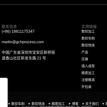
联系信息
实用链接
数控加工
(+86) 18811175347
数控车削
martin@gchprocess.com
数控铣床
产品
中国广东省深圳市宝安区新桥街
道香山社区新发东路 21 号
压铸
插入成型
精密加工
注塑模具
外包装
.
加工
数控车削
数控铣床
精密加工
博客
关于我们
.