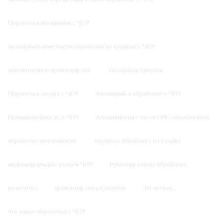
Обработка алюминия с ЧПУ
автомобильные части обработки на станках с ЧПУ
высокоточное производство
Титановые сплавы
Обработка титана с ЧПУ
Алюминий в обработке с ЧПУ
Промышленность с ЧПУ
Алюминиевые части CNC обрабатывая
обработка поверхности
токарная обработка на станке
индивидуальные услуги ЧПУ
Руководство по обработке
развертка
производство разверток
3D-печать
что такое обработка с ЧПУ