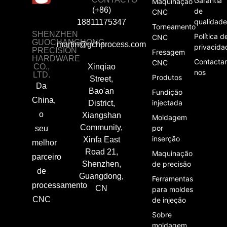
Garantia
Maquinação
(+86)
de
CNC
qualidade
18811175347
Torneamento
SHENZHEN
Política d
CNC
GUOCHANGHONG
martin@gchprocess.com
privacida
PRECISION
Fresagem
HARDWARE
Contactar
CNC
CO.,
Xinqiao
nos
LTD.
Produtos
Street,
Da
Bao'an
Fundição
China,
injectada
District,
o
Xiangshan
Moldagem
Community,
por
seu
inserção
Xinfa East
melhor
Road 21,
Maquinação
parceiro
Shenzhen,
de precisão
de
Guangdong,
Ferramentas
processamento
CN
para moldes
CNC
de injeção
Sobre
moldagem