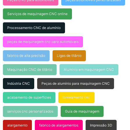
Serviços de maquinagem CNC online
Processamento CNC de alumínio
peças de maquinagem cnc para automóveis
fabrico de alta precisão
Ligas de titânio
Maquinação CNC de titânio
Alumínio em maquinagem CNC
Indústria CNC
Peças de alumínio para maquinagem CNC
acabamento de superfícies
torneamento cnc
serviços cnc personalizados
Guia de maquinagem
alargamento
fabrico de alargamentos
Impressão 3D