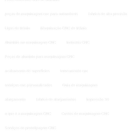
peças de maquinagem cnc para automóveis
fabrico de alta precisão
Ligas de titânio
Maquinação CNC de titânio
Alumínio em maquinagem CNC
Indústria CNC
Peças de alumínio para maquinagem CNC
acabamento de superfícies
torneamento cnc
serviços cnc personalizados
Guia de maquinagem
alargamento
fabrico de alargamentos
Impressão 3D
o que é a maquinagem CNC
Custos de maquinagem CNC
Serviços de prototipagem CNC