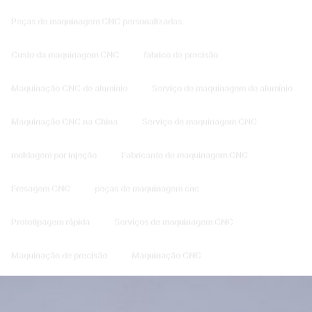
Peças de maquinagem CNC personalizadas
Custo da maquinagem CNC
fabrico de precisão
Maquinação CNC de alumínio
Serviço de maquinagem de alumínio
Maquinação CNC na China
Serviço de maquinagem CNC
moldagem por injeção
Fabricante de maquinagem CNC
Fresagem CNC
peças de maquinagem cnc
Prototipagem rápida
Serviços de maquinagem CNC
Maquinação de precisão
Maquinação CNC